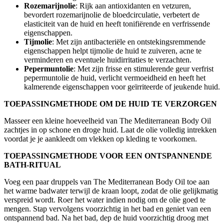
Rozemarijnolie
: Rijk aan antioxidanten en vetzuren,
bevordert rozemarijnolie de bloedcirculatie, verbetert de
elasticiteit van de huid en heeft tonifiërende en verfrissende
eigenschappen.
Tijmolie
: Met zijn antibacteriële en ontstekingsremmende
eigenschappen helpt tijmolie de huid te zuiveren, acne te
verminderen en eventuele huidirritaties te verzachten.
Pepermuntolie
: Met zijn frisse en stimulerende geur verfrist
pepermuntolie de huid, verlicht vermoeidheid en heeft het
kalmerende eigenschappen voor geïrriteerde of jeukende huid.
TOEPASSINGMETHODE OM DE HUID TE VERZORGEN
Masseer een kleine hoeveelheid van The Mediterranean Body Oil
zachtjes in op schone en droge huid. Laat de olie volledig intrekken
voordat je je aankleedt om vlekken op kleding te voorkomen.
TOEPASSINGMETHODE VOOR EEN ONTSPANNENDE
BATH-RITUAL
Voeg een paar druppels van The Mediterranean Body Oil toe aan
het warme badwater terwijl de kraan loopt, zodat de olie gelijkmatig
verspreid wordt. Roer het water indien nodig om de olie goed te
mengen. Stap vervolgens voorzichtig in het bad en geniet van een
ontspannend bad. Na het bad, dep de huid voorzichtig droog met