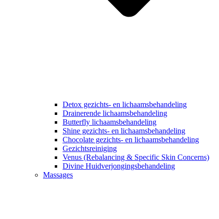
Detox gezichts- en lichaamsbehandeling
Drainerende lichaamsbehandeling
Butterfly lichaamsbehandeling
Shine gezichts- en lichaamsbehandeling
Chocolate gezichts- en lichaamsbehandeling
Gezichtsreiniging
Venus (Rebalancing & Specific Skin Concerns)
Divine Huidverjongingsbehandeling
Massages