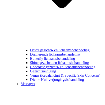
Detox gezichts- en lichaamsbehandeling
Drainerende lichaamsbehandeling
Butterfly lichaamsbehandeling
Shine gezichts- en lichaamsbehandeling
Chocolate gezichts- en lichaamsbehandeling
Gezichtsreiniging
Venus (Rebalancing & Specific Skin Concerns)
Divine Huidverjongingsbehandeling
Massages