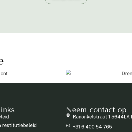
e
links
Neem contact op
leid
Ranonkelstraat 1 5644LA 
n restitutiebeleid
+31 6 400 54 765