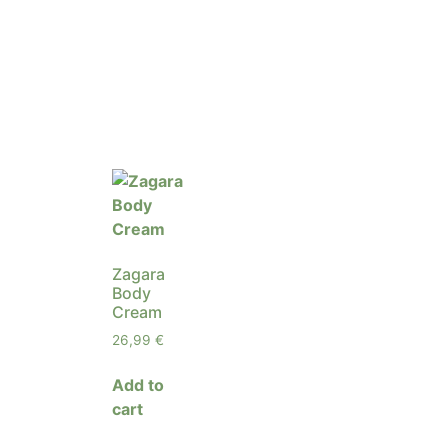
Zagara
Body
Cream
26,99
€
Add to
cart