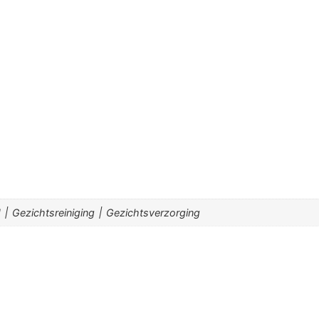
Hydraterende ׀ Droge huid ׀ Gevoelige huid ׀ Gezichtsreiniging ׀ Gezichtsverzorging