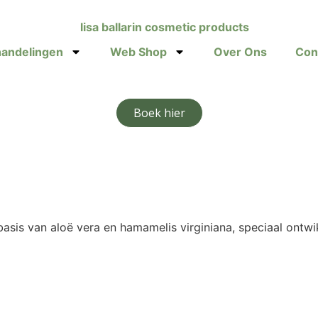
andelingen
Web Shop
Over Ons
Con
Boek hier
asis van aloë vera en hamamelis virginiana, speciaal ontw