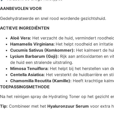
AANBEVOLEN VOOR
Gedehydrateerde en snel rood wordende gezichtshuid.
ACTIEVE INGREDIËNTEN
Aloë Vera:
Het verzacht de huid, vermindert roodheid 
Hamamelis Virginiana:
Het helpt roodheid en irritatie
Cucumis Sativus (Komkommer):
Het kalmeert de hui
Lycium Barbarum (Goji):
Rijk aan antioxidanten en v
de huid een stralende uitstraling.
Mimosa Tenuiflora:
Het helpt bij het herstellen van d
Centella Asiatica:
Het versterkt de huidbarrière en st
Chamomilla Recutita (Kamille):
Heeft krachtige kalm
TOEPASSINGSMETHODE
Na het reinigen spray de Hydrating Toner op het gezicht e
Tip:
Combineer met het
Hyaluronzuur Serum
voor extra h